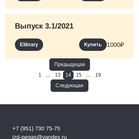
Выпуск 3.1/2021
1000
₽
Elibrary
Купить
Предыдущая
1
...
13
14
15
...
19
Следующая
+7 (951) 730 75-75
izd-pegas@yandex.ru