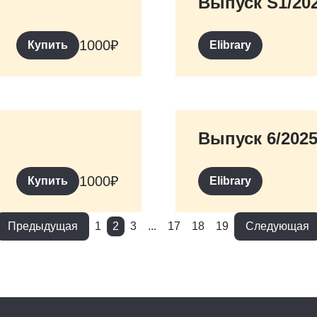
Выпуск S1/20
1000
₽
Купить
Elibrary
Выпуск 6/202
1000
₽
Купить
Elibrary
Предыдущая
1
2
3
...
17
18
19
Следующая