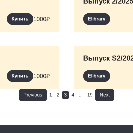
Выпуск 2/202
1000
₽
Купить
Elibrary
Выпуск S2/20
1000
₽
Купить
Elibrary
Previous
1
2
3
4
...
19
Next