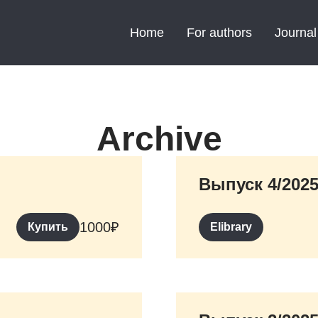
Home
For authors
Journal
Archive
Выпуск 4/202
1000
₽
Купить
Elibrary